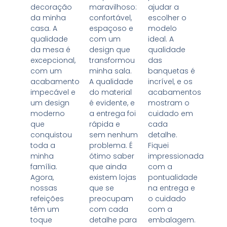
decoração
maravilhoso:
ajudar a
da minha
confortável,
escolher o
casa. A
espaçoso e
modelo
qualidade
com um
ideal. A
da mesa é
design que
qualidade
excepcional,
transformou
das
com um
minha sala.
banquetas é
acabamento
A qualidade
incrível, e os
impecável e
do material
acabamentos
um design
é evidente, e
mostram o
moderno
a entrega foi
cuidado em
que
rápida e
cada
conquistou
sem nenhum
detalhe.
toda a
problema. É
Fiquei
minha
ótimo saber
impressionada
família.
que ainda
com a
Agora,
existem lojas
pontualidade
nossas
que se
na entrega e
refeições
preocupam
o cuidado
têm um
com cada
com a
toque
detalhe para
embalagem.