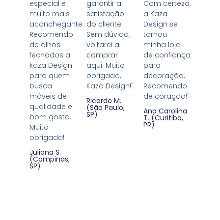
especial e
garantir a
Com certeza,
muito mais
satisfação
a Kaza
aconchegante.
do cliente.
Design se
Recomendo
Sem dúvida,
tornou
de olhos
voltarei a
minha loja
fechados a
comprar
de confiança
kaza Design
aqui. Muito
para
para quem
obrigado,
decoração.
busca
Kaza Design!"
Recomendo
móveis de
de coração!"
Ricardo M.
qualidade e
(São Paulo,
Ana Carolina
SP)
bom gosto.
T. (Curitiba,
PR)
Muito
obrigada!"
Juliana S.
(Campinas,
SP)