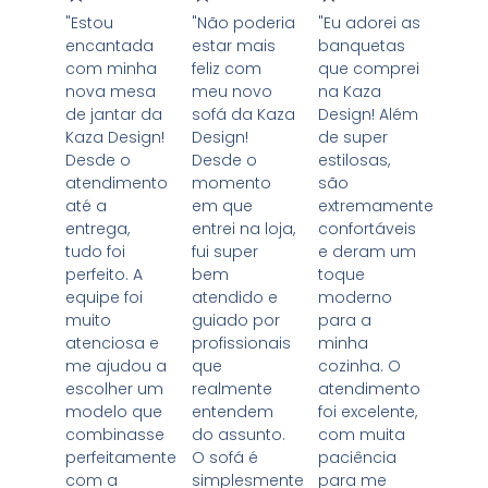
"Estou
"Não poderia
"Eu adorei as
encantada
estar mais
banquetas
com minha
feliz com
que comprei
nova mesa
meu novo
na Kaza
de jantar da
sofá da Kaza
Design! Além
Kaza Design!
Design!
de super
Desde o
Desde o
estilosas,
atendimento
momento
são
até a
em que
extremamente
entrega,
entrei na loja,
confortáveis
tudo foi
fui super
e deram um
perfeito. A
bem
toque
equipe foi
atendido e
moderno
muito
guiado por
para a
atenciosa e
profissionais
minha
me ajudou a
que
cozinha. O
escolher um
realmente
atendimento
modelo que
entendem
foi excelente,
combinasse
do assunto.
com muita
perfeitamente
O sofá é
paciência
com a
simplesmente
para me