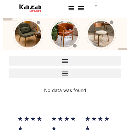
No data was found
★
★
★
★
★
★
★
★
★
★
★
★
★
★
★